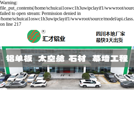
Warning:
file_put_contents(/home/schuicai1oswc1h3uwipclayif1/wwwroot/sourc
failed to open stream: Permission denied in
/home/schuicai1oswc1h3uwipclayif1/wwwroot/source/model/api.class
on line 217