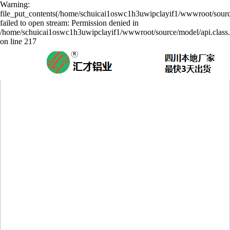
Warning:
file_put_contents(/home/schuicai1oswc1h3uwipclayif1/wwwroot/sourc
failed to open stream: Permission denied in
/home/schuicai1oswc1h3uwipclayif1/wwwroot/source/model/api.class
on line 217