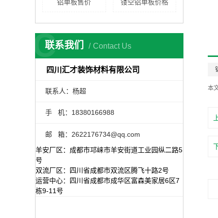
铝单板售价
镂空铝单板价格
C
联系我们
Contact Us
四川汇才装饰材料有限公司
本
联系人：杨超
手 机：
18380166988
邮 箱：2622176734@qq.com
羊安厂区：成都市邛崃市羊安街道工业园纵二路5
号
双流厂区：四川省成都市双流区腾飞十路2号
运营中心：四川省成都市成华区富森美家居6区7
栋9-11号