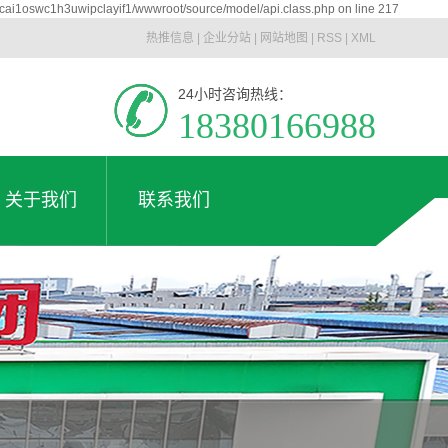
icai1oswc1h3uwipclayif1/wwwroot/source/model/api.class.php on line 217
热推信息
|
企业分站
|
网站地图
|
RSS
|
XML
24小时咨询热线：
18380166988
关于我们
联系我们
公司简介
联系我们
关于我们
联系我们
企业文化
工厂实拍