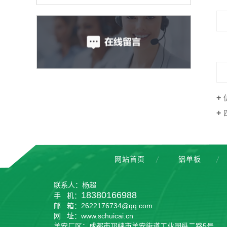
网站首页
铝单板
联系人：杨超
18380166988
手 机：
邮 箱：2622176734@qq.com
网 址：
www.schuicai.cn
羊安厂区：成都市邛崃市羊安街道工业园纵二路5号