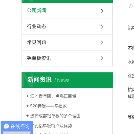
公司新闻
行业动态
铝
冲
冲
常见问题
不
冲
铝单板资讯
水
冲
N
涂
新闻资讯
News
冲
抗
汇才青年团，点燃正能量
成
冲
520特辑——幸福家
冲
选择成都铝单板的多个理由
等
冲孔铝单板特点及优势
在线咨询
1