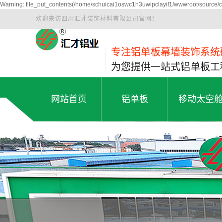
Warning: file_put_contents(/home/schuicai1oswc1h3uwipclayif1/wwwroot/source/ca
欢迎来访四川汇才装饰材料有限公司官网！
专注铝单板幕墙装饰系统
为您提供一站式铝单板工
网站首页
铝单板
移动太空
双曲铝单板
太空舱民宿
网站首页
铝单板
移动太空
冲孔铝单板
苹果舱
包柱铝单板
智慧驿站
仿木纹铝单板