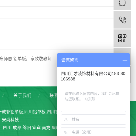
忘师恩 铝单板厂家致敬教师
2020-09-29
请您留言
四川汇才装饰材料有限公司183-80
166988
关于我们
联系我们
于
成都铝单板
,
四川铝单板
,
四川铝单板厂家
, 欢迎来电咨询！
：
安尚科技
：
四川
成都
绵阳
宜宾
南充
眉山
乐山