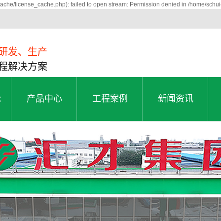
che/license_cache.php): failed to open stream: Permission denied in /home/schu
研发、生产
程解决方案
舱
产品中心
工程案例
新闻资讯
铝单板
铝单板交通案例
公司新闻
舱
产品中心
工程案例
新闻资讯
铝蜂窝板系列
铝单板医院案例
行业动态
A2防火板
铝单板学校案例
常见问题
金属复合板
铝单板写字楼案例
铝单板资讯
三维锥芯板
铝单板商场案例