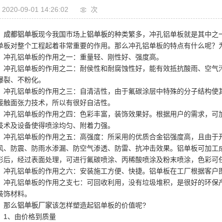
2020-09-01 14:26:02
次
成都铝单板
现今我国市场上
铝单板
的种类繁多，冲孔铝单板就是其中之一
单板对整个工程起着非常重要的作用。那么冲孔铝单板的特点有什么呢？
孔铝单板的作用之一：重量轻、刚性好、强度高。
孔铝单板的作用之二：耐侯性和耐腐蚀性好，能有效抵抗酸雨、空气污
爆裂、不粉化。
孔铝单板的作用之三：自清洁性，由于氟碳涂层中特殊的分子结构使其
接触面张力技术，所以有很好自洁性。
孔铝单板的作用之四：色彩丰富，装饰效果好。根据用户的需求，可加工
技术及设备使得喷涂均匀、附着力强。
孔铝单板的作用之五：高强度：所采用的优质合金铝强度高，且由于开
风、防震、防雨水渗漏、防空气渗透、防雷、抗冲击效果。铝单板可加工
形后，经过表面处理，可进行氟碳喷涂、丙稀酸喷涂及粉末喷涂，色彩可
孔铝单板的作用之六：安装施工方便、快捷。铝单板在工厂根据客户图
孔铝单板的作用之支七：可回收利用，没有垃圾堆积，是很好的环保产品
装饰材料。
那么
铝单板厂家
该怎样塑造起铝单板的价值呢?
、由价格到质量