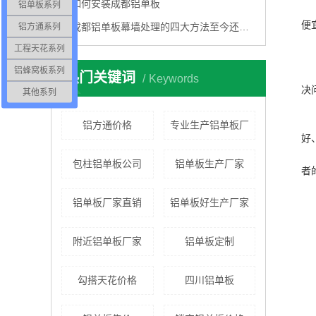
如何安装成都铝单板
铝单板系列
有
便
铝方通系列
成都铝单板幕墙处理的四大方法至今还少数人知道，
因
工程天花系列
K
2
铝蜂窝板系列
铝
热门关键词
Keywords
决
其他系列
3
客
铝方通价格
专业生产铝单板厂
好
总
包柱铝单板公司
铝单板生产厂家
者
铝单板厂家直销
铝单板好生产厂家
附近铝单板厂家
铝单板定制
勾搭天花价格
四川铝单板