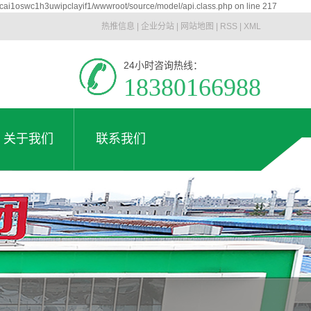
icai1oswc1h3uwipclayif1/wwwroot/source/model/api.class.php on line 217
热推信息
|
企业分站
|
网站地图
|
RSS
|
XML
24小时咨询热线：
18380166988
关于我们
联系我们
公司简介
联系我们
关于我们
联系我们
企业文化
工厂实拍