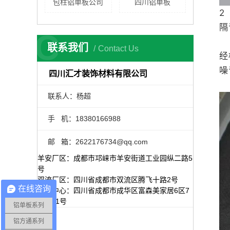
包柱铝单板公司
四川铝单板
2
隔
C
联系我们
Contact Us
经
噪
四川汇才装饰材料有限公司
联系人：杨超
手 机：
18380166988
邮 箱：2622176734@qq.com
羊安厂区：成都市邛崃市羊安街道工业园纵二路5
号
双流厂区：四川省成都市双流区腾飞十路2号
在线咨询
运营中心：四川省成都市成华区富森美家居6区7
栋9-11号
铝单板系列
铝方通系列