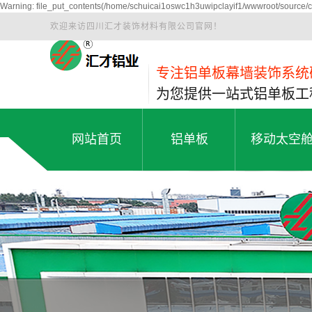
Warning: file_put_contents(/home/schuicai1oswc1h3uwipclayif1/wwwroot/source/ca
欢迎来访四川汇才装饰材料有限公司官网！
专注铝单板幕墙装饰系统
为您提供一站式铝单板工
网站首页
铝单板
移动太空
双曲铝单板
太空舱民宿
网站首页
铝单板
移动太空
冲孔铝单板
苹果舱
包柱铝单板
智慧驿站
仿木纹铝单板