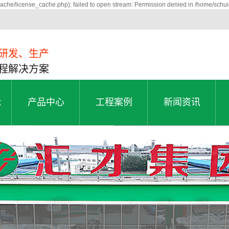
che/license_cache.php): failed to open stream: Permission denied in /home/schu
研发、生产
程解决方案
舱
产品中心
工程案例
新闻资讯
铝单板
铝单板交通案例
公司新闻
舱
产品中心
工程案例
新闻资讯
铝蜂窝板系列
铝单板医院案例
行业动态
A2防火板
铝单板学校案例
常见问题
金属复合板
铝单板写字楼案例
铝单板资讯
三维锥芯板
铝单板商场案例