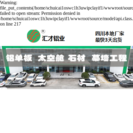
Warning:
file_put_contents(/home/schuicai1oswc1h3uwipclayif1/wwwroot/sourc
failed to open stream: Permission denied in
/home/schuicai1oswc1h3uwipclayif1/wwwroot/source/model/api.class
on line 217