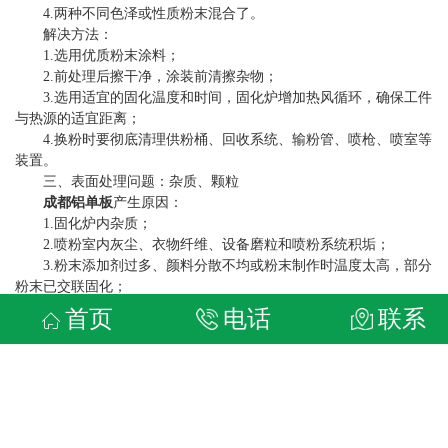
4.两种不同色泽或性质粉末混合了。
解决方法：
1.选用优质粉末涂料；
2.前处理后擦干净，涂装前清擦杂物；
3.选用适宜的固化温度和时间，固化炉增加热风循环，确保工件
与热源的适宜距离；
4.换粉时要彻底清理供粉桶、回收系统、输粉管、喷枪、喷室等
装置。
三、表面处理问题：杂质、颗粒
成都铝单板
产生原因：
1.固化炉内杂质；
2.喷粉室内灰尘、衣物纤维、设备磨粒和喷粉系统积垢；
3.粉末添加剂过多、颜料分散不均或粉末制作时温度太高，部分
粉末已交联固化；
4.粉末涂料受潮堆积结块，喷出时雾化不好；
首页
电话
联系
5.型材喷涂前表面有颗粒杂物；
6.加入的回收粉太多且未过筛；
7.涂层喷得太薄，基体轻微痴病难以覆盖。
解决方法：
1.用湿布和吸尘器彻底清洁固化炉的内壁，重点是悬挂链和风管
缝隙处；