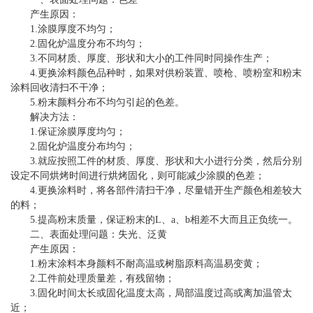
产生原因：
1.涂膜厚度不均匀；
2.固化炉温度分布不均匀；
3.不同材质、厚度、形状和大小的工件同时同操作生产；
4.更换涂料颜色品种时，如果对供粉装置、喷枪、喷粉室和粉末
涂料回收清扫不干净；
5.粉末颜料分布不均匀引起的色差。
解决方法：
1.保证涂膜厚度均匀；
2.固化炉温度分布均匀；
3.就应按照工件的材质、厚度、形状和大小进行分类，然后分别
设定不同烘烤时间进行烘烤固化，则可能减少涂膜的色差；
4.更换涂料时，将各部件清扫干净，尽量错开生产颜色相差较大
的料；
5.提高粉末质量，保证粉末的L、a、b相差不大而且正负统一。
二、表面处理问题：失光、泛黄
产生原因：
1.粉末涂料本身颜料不耐高温或树脂原料高温易变黄；
2.工件前处理质量差，有残留物；
3.固化时间太长或固化温度太高，局部温度过高或离加温管太
近；