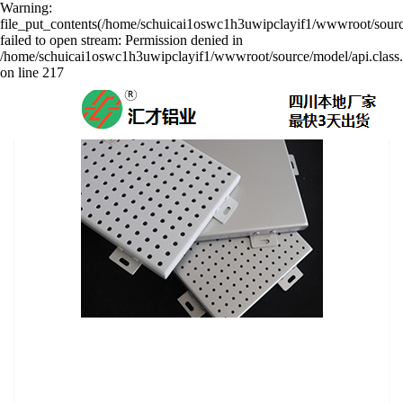
Warning:
file_put_contents(/home/schuicai1oswc1h3uwipclayif1/wwwroot/sourc
failed to open stream: Permission denied in
/home/schuicai1oswc1h3uwipclayif1/wwwroot/source/model/api.class
on line 217
冲孔铝单板