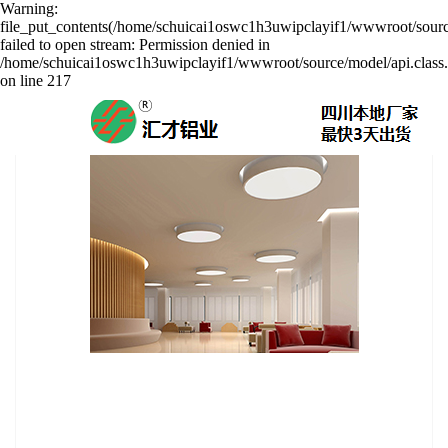
Warning:
file_put_contents(/home/schuicai1oswc1h3uwipclayif1/wwwroot/sourc
failed to open stream: Permission denied in
/home/schuicai1oswc1h3uwipclayif1/wwwroot/source/model/api.class
on line 217
勾搭天花